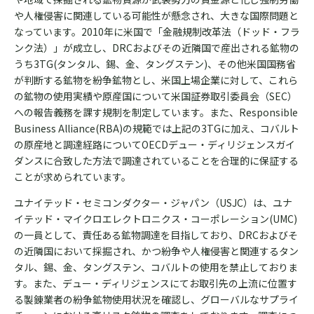
や人権侵害に関連している可能性が懸念され、大きな国際問題と
なっています。2010年に米国で「金融規制改革法（ドッド・フラ
ンク法）」が成立し、DRCおよびその近隣国で産出される鉱物の
うち3TG(タンタル、錫、金、タングステン)、その他米国国務省
が判断する鉱物を紛争鉱物とし、米国上場企業に対して、これら
の鉱物の使用実績や原産国について米国証券取引委員会（SEC）
への報告義務を課す規制を制定しています。また、Responsible
Business Alliance(RBA)の規範では上記の3TGに加え、コバルト
の原産地と調達経路についてOECDデュー・ディリジェンスガイ
ダンスに合致した方法で調達されていることを合理的に保証する
ことが求められています。
ユナイテッド・セミコンダクター・ジャパン（USJC）は、ユナ
イテッド・マイクロエレクトロニクス・コーポレーション(UMC)
の一員として、責任ある鉱物調達を目指しており、DRCおよびそ
の近隣国において採掘され、かつ紛争や人権侵害と関連するタン
タル、錫、金、タングステン、コバルトの使用を禁止しておりま
す。また、デュー・ディリジェンスにてお取引先の上流に位置す
る製錬業者の紛争鉱物使用状況を確認し、グローバルなサプライ