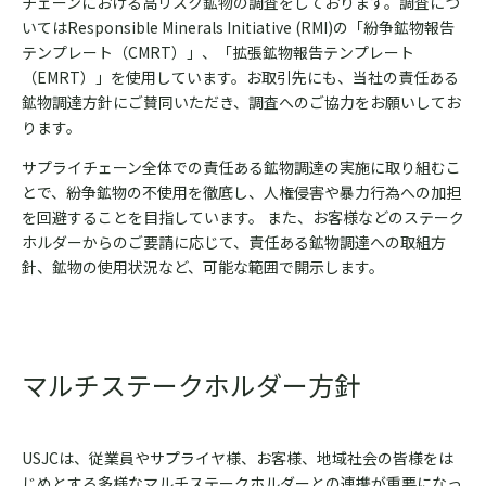
チェーンにおける高リスク鉱物の調査をしております。調査につ
いてはResponsible Minerals Initiative (RMI)の「紛争鉱物報告
テンプレート（CMRT）」、「拡張鉱物報告テンプレート
（EMRT）」を使用しています。お取引先にも、当社の責任ある
鉱物調達方針にご賛同いただき、調査へのご協力をお願いしてお
ります。
サプライチェーン全体での責任ある鉱物調達の実施に取り組むこ
とで、紛争鉱物の不使用を徹底し、人権侵害や暴力行為への加担
を回避することを目指しています。 また、お客様などのステーク
ホルダーからのご要請に応じて、責任ある鉱物調達への取組方
針、鉱物の使用状況など、可能な範囲で開示します。
マルチステークホルダー方針
USJCは、従業員やサプライヤ様、お客様、地域社会の皆様をは
じめとする多様なマルチステークホルダーとの連携が重要になっ