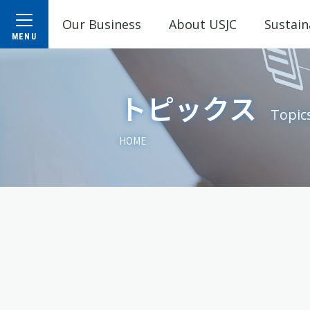
Our Business
About USJC
Sustain
トピックス
Topic
HOME