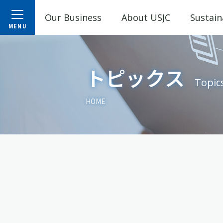
Our Business
About USJC
Sustain
トピックス
Topic
HOME