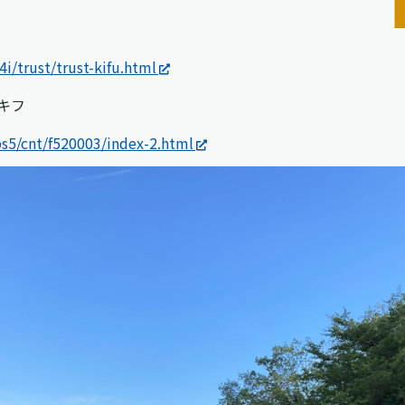
i/trust/trust-kifu.html
キフ
bs5/cnt/f520003/index-2.html