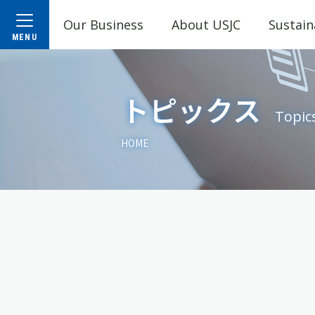
Our Business
About USJC
Sustain
トピックス
Topic
HOME